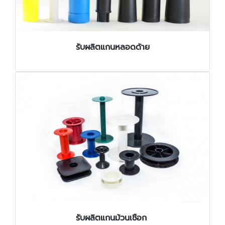
รับผลิตแกนหลอดด้าย
รับผลิตแกนม้วนเชือก