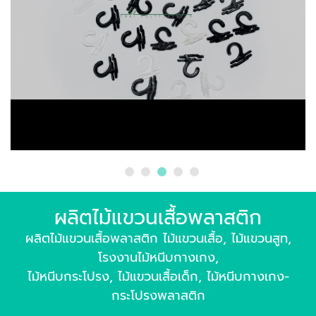
ผลิตไม้แขวนเสื้อพลาสติก
ผลิตไม้แขวนเสื้อพลาสติก ไม้แขวนเสื้อ, ไม้แขวนสูท,
โรงงานไม้หนีบกางเกง,
ไม้หนีบกระโปรง, ไม้แขวนเสื้อเด็ก, ไม้หนีบกางเกง-
กระโปรงพลาสติก