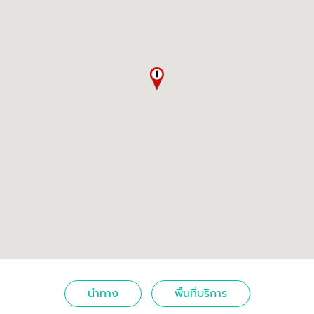
นำทาง
พื้นที่บริการ