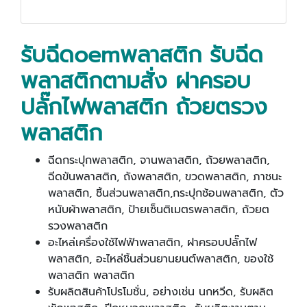
รับฉีดoemพลาสติก รับฉีด
พลาสติกตามสั่ง ฝาครอบ
ปลั๊กไฟพลาสติก ถ้วยตรวง
พลาสติก
ฉีดกระปุกพลาสติก, จานพลาสติก, ถ้วยพลาสติก,
ฉีดขันพลาสติก, ถังพลาสติก, ขวดพลาสติก, ภาชนะ
พลาสติก, ชิ้นส่วนพลาสติก,กระปุกช้อนพลาสติก, ตัว
หนับผ้าพลาสติก, ป้ายเซ็นติเมตรพลาสติก, ถ้วยต
รวงพลาสติก
อะไหล่เครื่องใช้ไฟฟ้าพลาสติก, ฝาครอบปลั๊กไฟ
พลาสติก, อะไหล่ชิ้นส่วนยานยนต์พลาสติก, ของใช้
พลาสติก พลาสติก
รับผลิตสินค้าโปรโมชั่น, อย่างเช่น นกหวีด, รับผลิต