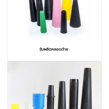
รับผลิตหลอดด้าย